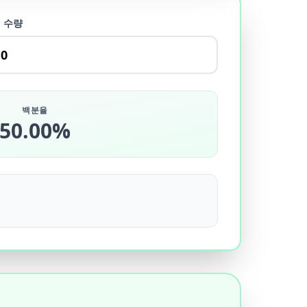
 수량
백분율
50.00%