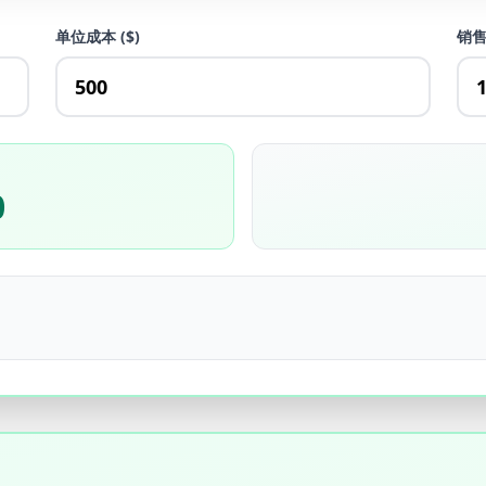
单位成本 ($)
销
0