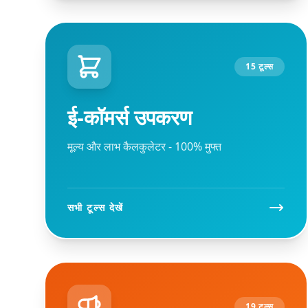
15 टूल्स
ई-कॉमर्स उपकरण
मूल्य और लाभ कैलकुलेटर - 100% मुफ्त
सभी टूल्स देखें
19 टूल्स