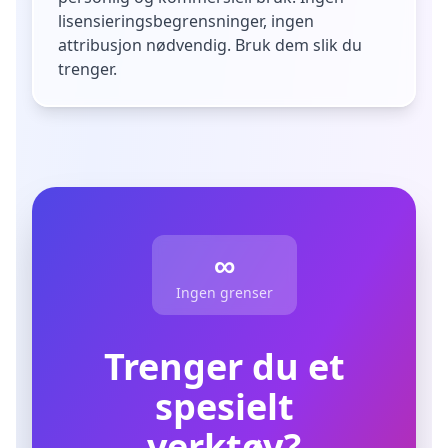
lisensieringsbegrensninger, ingen
attribusjon nødvendig. Bruk dem slik du
trenger.
∞
Ingen grenser
Trenger du et
spesielt
verktøy?