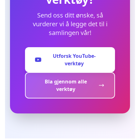
Send oss ditt ønske, så
vurderer vi å legge det til i
samlingen vår!
Utforsk YouTube-
verktøy
Bla gjennom alle
verktøy