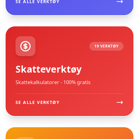
SE ALLE VERKTØY
19 VERKTØY
Skatteverktøy
Skattekalkulatorer - 100% gratis
SE ALLE VERKTØY