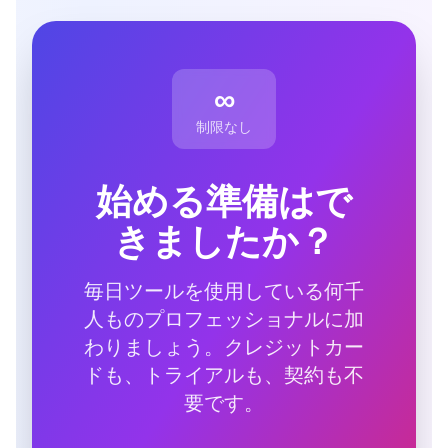
∞
制限なし
始める準備はで
きましたか？
毎日ツールを使用している何千
人ものプロフェッショナルに加
わりましょう。クレジットカー
ドも、トライアルも、契約も不
要です。