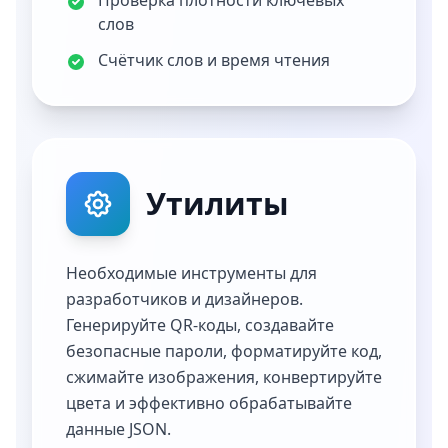
Проверка плотности ключевых
слов
Счётчик слов и время чтения
Утилиты
Необходимые инструменты для
разработчиков и дизайнеров.
Генерируйте QR-коды, создавайте
безопасные пароли, форматируйте код,
сжимайте изображения, конвертируйте
цвета и эффективно обрабатывайте
данные JSON.