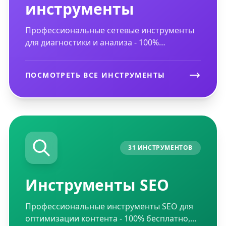
инструменты
Профессиональные сетевые инструменты
для диагностики и анализа - 100%
бесплатно, регистрация не требуется
ПОСМОТРЕТЬ ВСЕ ИНСТРУМЕНТЫ
31 ИНСТРУМЕНТОВ
Инструменты SEO
Профессиональные инструменты SEO для
оптимизации контента - 100% бесплатно,