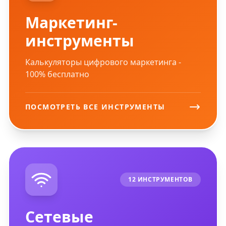
Маркетинг-
инструменты
Калькуляторы цифрового маркетинга -
100% бесплатно
ПОСМОТРЕТЬ ВСЕ ИНСТРУМЕНТЫ
12 ИНСТРУМЕНТОВ
Сетевые