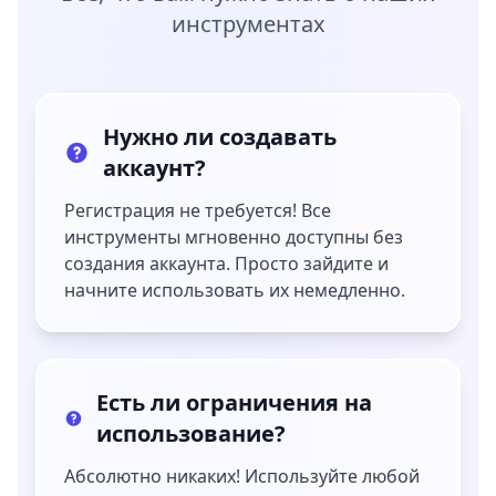
инструментах
Нужно ли создавать
аккаунт?
Регистрация не требуется! Все
инструменты мгновенно доступны без
создания аккаунта. Просто зайдите и
начните использовать их немедленно.
Есть ли ограничения на
использование?
Абсолютно никаких! Используйте любой