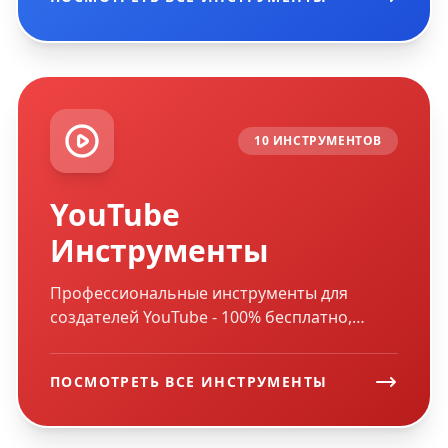
10 ИНСТРУМЕНТОВ
YouTube
Инструменты
Профессиональные инструменты для
создателей YouTube - 100% бесплатно,
регистрация не требуется
ПОСМОТРЕТЬ ВСЕ ИНСТРУМЕНТЫ