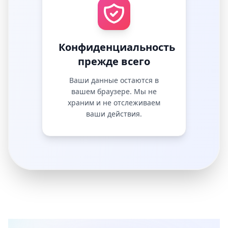
Конфиденциальность
прежде всего
Ваши данные остаются в
вашем браузере. Мы не
храним и не отслеживаем
ваши действия.