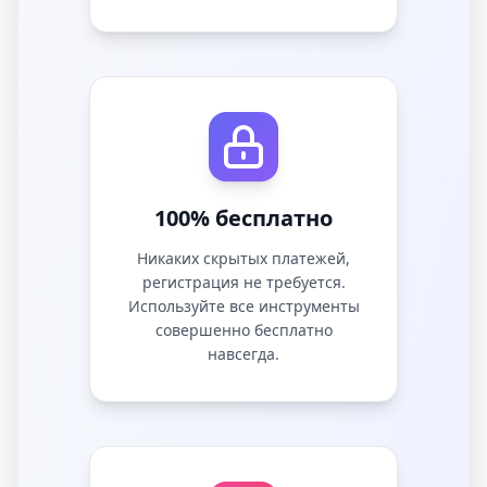
100% бесплатно
Никаких скрытых платежей,
регистрация не требуется.
Используйте все инструменты
совершенно бесплатно
навсегда.