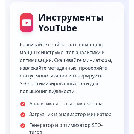
Инструменты
YouTube
Развивайте свой канал с помощью
мощных инструментов аналитики и
оптимизации. Скачивайте миниатюры,
извлекайте метаданные, проверяйте
статус монетизации и генерируйте
SEO-оптимизированные теги для
повышения видимости.
Аналитика и статистика канала
Загрузчик и анализатор миниатюр
Генератор и оптимизатор SEO-
тегов