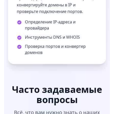
конвертируйте домены в IP и
проверьте подключение портов.
Определение IP-адреса и
провайдера
Инструменты DNS и WHOIS
Проверка портов и конвертер
доменов
Часто задаваемые
вопросы
Всё, что вам нужно знать о наших