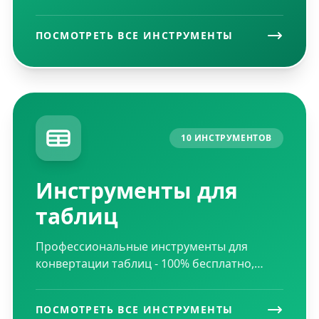
регистрация не требуется
ПОСМОТРЕТЬ ВСЕ ИНСТРУМЕНТЫ
10 ИНСТРУМЕНТОВ
Инструменты для
таблиц
Профессиональные инструменты для
конвертации таблиц - 100% бесплатно,
регистрация не требуется
ПОСМОТРЕТЬ ВСЕ ИНСТРУМЕНТЫ