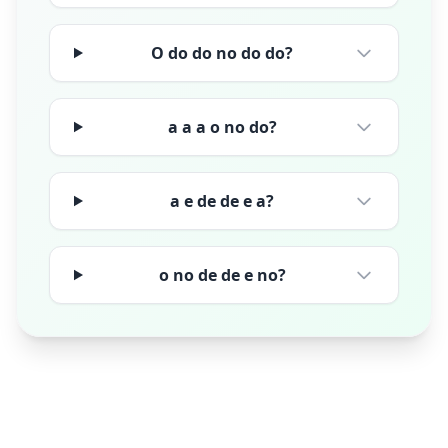
O do do no do do?
a a a o no do?
a e de de e a?
o no de de e no?