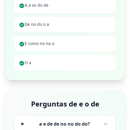
A a os do de
De no do o a
E como no na o
O a
Perguntas de e o de
a e de de no no do do?